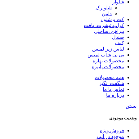
شلوار
شلوارک
دامن
کت و شلوار
کراپ،تیشرت، بافت
پیراهن ،ساحلی
صندل
کیف
لباس زیر لمیس
نی نی شاپ لمیس
محصولات بهاره
محصولات پاییزه
همه محصولات
شگفت انگیز
تماس با ما
درباره ما
بستن
وضعیت موجودی
فروش ویژه
موجود در انبار