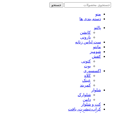
جستجو
منو
دسته بندی ها
پالتو
کاپشن
بارونی
ست لباس زنانه
مانتو
شومیز
کفش
کتونی
بوت
اکسسوری
کلاه
عینک
کمربند
شلوار
شلوارک
دامن
کت و شلوار
کراپ،تیشرت، بافت