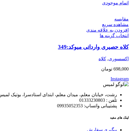
اتمام موجودی
مقایسه
مشاهده سریع
افزودن به علاقه مندی
انتخاب گزینه ها
کلاه حصیری وارداتی میوکد:349
اکسسوری
,
کلاه
698,000
تومان
Instagram
رشت، خیابان معلم، میدان معلم، ابتدای استادسرا، بوتیک لمیس
تلفن : 01333230803
پشتیبانی واتساپ: 09935052353
لینک های مفید
پیگیری سفارش