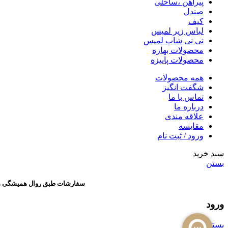
پیراهن ،ساحلی
صندل
کیف
لباس زیر لمیس
نی نی شاپ لمیس
محصولات بهاره
محصولات پاییزه
همه محصولات
شگفت انگیز
تماس با ما
درباره ما
علاقه مندی
مقایسه
ورود / ثبت نام
سبد خرید
بستن
سفارشات طبق روال همیشگی هر روز ارسال
ورود
بستن