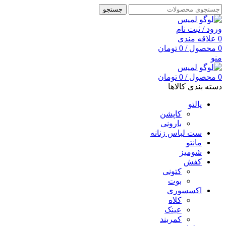
جستجو
ورود / ثبت نام
0
علاقه مندی
0
محصول
/
0
تومان
منو
0
محصول
/
0
تومان
دسته بندی کالاها
پالتو
کاپشن
بارونی
ست لباس زنانه
مانتو
شومیز
کفش
کتونی
بوت
اکسسوری
کلاه
عینک
کمربند