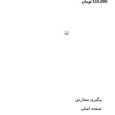
115,000
تومان
رشت، خیابان معلم، میدان معلم، ابتدای استادسرا،
بوتیک لمیس
تلفن : 01333230803
پشتیبانی واتساپ: 09935052353
لینک های مفید
پیگیری سفارش
صفحه اصلی