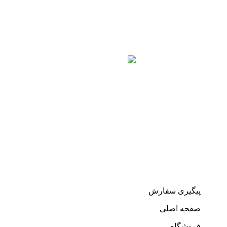
رشت، خیابان معلم، میدان معلم، ابتدای استادسرا،
بوتیک لمیس
تلفن : 01333230803
پشتیبانی واتساپ: 09935052353
لینک های مفید
پیگیری سفارش
صفحه اصلی
فروشگاه